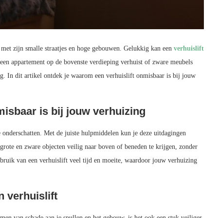
n, met zijn smalle straatjes en hoge gebouwen. Gelukkig kan een
verhuislift
 een appartement op de bovenste verdieping verhuist of zware meubels
ng. In dit artikel ontdek je waarom een verhuislift onmisbaar is bij jouw
isbaar is bij jouw verhuizing
te onderschatten. Met de juiste hulpmiddelen kun je deze uitdagingen
grote en zware objecten veilig naar boven of beneden te krijgen, zonder
bruik van een verhuislift veel tijd en moeite, waardoor jouw verhuizing
 verhuislift
omen van schade aan je spullen en het gebouw, is het ook een stuk veiliger