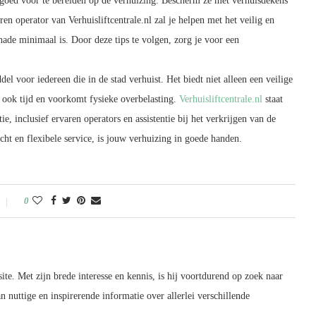
n goed voor te bereiden op de verhuizing. Bescherm ze met verhuisdekens
n operator van Verhuisliftcentrale.nl zal je helpen met het veilig en
chade minimaal is. Door deze tips te volgen, zorg je voor een
l voor iedereen die in de stad verhuist. Het biedt niet alleen een veilige
t ook tijd en voorkomt fysieke overbelasting.
Verhuisliftcentrale.nl
staat
ie, inclusief ervaren operators en assistentie bij het verkrijgen van de
t en flexibele service, is jouw verhuizing in goede handen.
0
ite. Met zijn brede interesse en kennis, is hij voortdurend op zoek naar
 nuttige en inspirerende informatie over allerlei verschillende