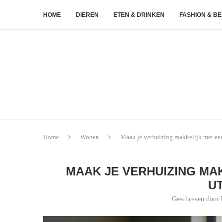
HOME
DIEREN
ETEN & DRINKEN
FASHION & B
Home
Wonen
Maak je verhuizing makkelijk met een
MAAK JE VERHUIZING MA
U
Geschreven door