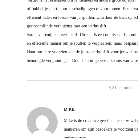
Verder is het essentieel om je meubels en andere grote objecte
of bubbeltjesplastic om beschadigingen te voorkomen. Een ervare
efficiënt laden en lossen van je spullen, waardoor de kans op s
gestroomlijnde verhuizing met een verhuislift.
Samenvattend, een verhuislift Utrecht is een onmisbaar hulpmidde
en efficiënte manier om je spullen te verplaatsen, maar bespaar
klaar om je te voorzien van de juiste verhuislift voor jouw situat
benodigde vergunningen. Door hun uitgebreide kennis van Utrech
0 comment
MIKE
Mike is de creatieve geest achter deze webs
manieren om zijn bezoekers te voorzien van
onderwerpen.